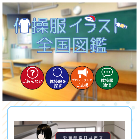
内
容
を
ス
キ
ッ
プ