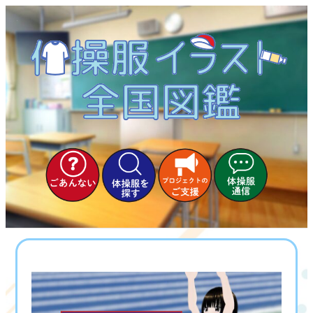
内
容
を
ス
キ
ッ
プ