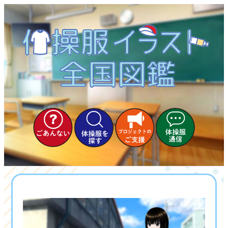
内
容
を
ス
キ
ッ
プ