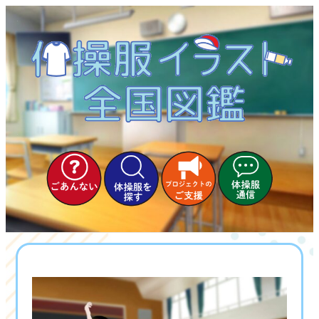
内
容
を
ス
キ
ッ
プ