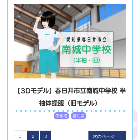
【3Dモデル】春日井市立南城中学校 半
袖体操服（旧モデル）
中学校
愛知県
1
2
3
次のページ
→