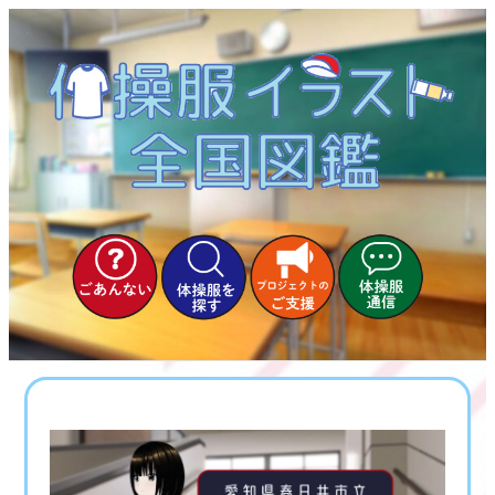
内
容
を
ス
キ
ッ
プ