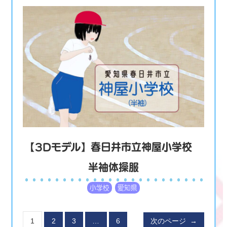
【3Dモデル】春日井市立神屋小学校
半袖体操服
小学校
愛知県
1
2
3
…
6
次のページ
→