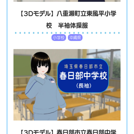
【3Dモデル】八重瀬町立東風平小学
校 半袖体操服
小学校
沖縄県
【3Dモデル】春日部市立春日部中学