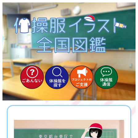
内
容
を
ス
キ
ッ
プ