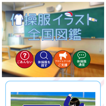
内
容
を
ス
キ
ッ
プ