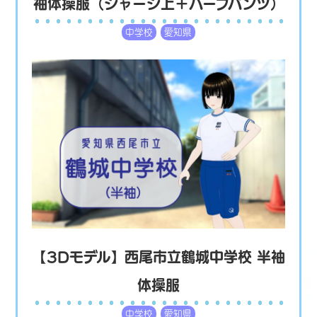
袖体操服（ジャージ上＋ハーフパンツ）
中学校
愛知県
【3Dモデル】西尾市立鶴城中学校 半袖
体操服
中学校
愛知県