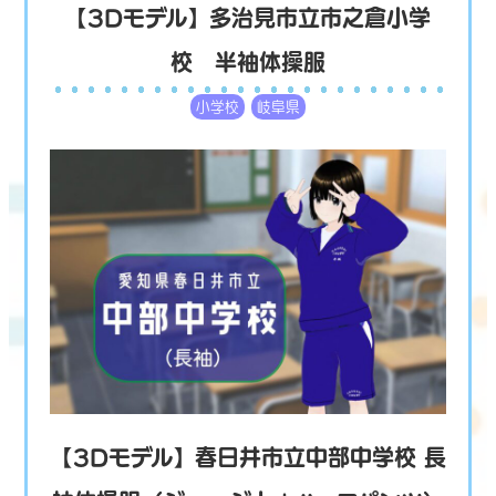
【3Dモデル】多治見市立市之倉小学
校 半袖体操服
小学校
岐阜県
【3Dモデル】春日井市立中部中学校 長