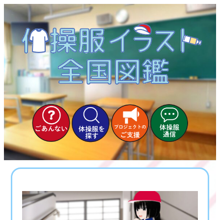
内
容
を
ス
キ
ッ
プ