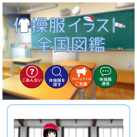
内
容
を
ス
キ
ッ
プ