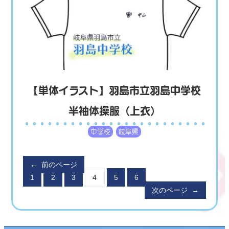
【単体イラスト】羽島市立羽島中学校
半袖体操服（上衣）
中学校
岐阜県
←
前のページ
1
2
3
4
5
6
次のページ
→