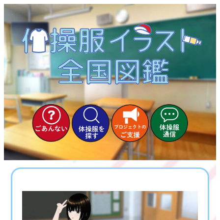
内
容
を
ス
キ
ッ
プ