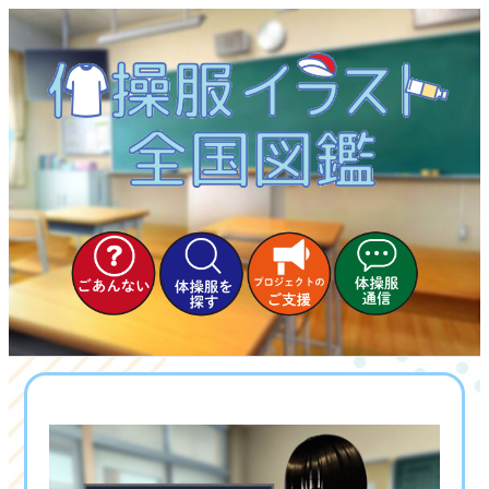
内
容
を
ス
キ
ッ
プ