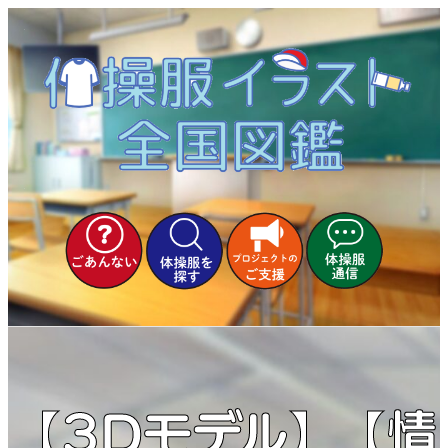
内
容
を
ス
キ
ッ
プ
【3Dモデル】【情