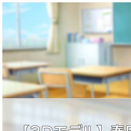
内
容
を
ス
キ
ッ
プ