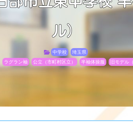
日部市立東中学校 
ル）
中学校
埼玉県
ラグラン袖
公立（市町村区立）
半袖体操服
旧モデル