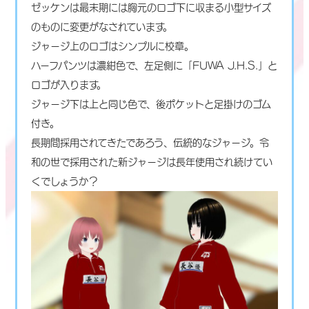
ゼッケンは最末期には胸元のロゴ下に収まる小型サイズ
のものに変更がなされています。
ジャージ上のロゴはシンプルに校章。
ハーフパンツは濃紺色で、左足側に「FUWA J.H.S.」と
ロゴが入ります。
ジャージ下は上と同じ色で、後ポケットと足掛けのゴム
付き。
長期間採用されてきたであろう、伝統的なジャージ。令
和の世で採用された新ジャージは長年使用され続けてい
くでしょうか？