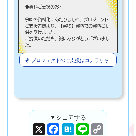
◆資料ご支援のお礼
今回の資料化にあたりまして、プロジェクト
ご支援者様より、【実物】資料での資料ご提
供を受けました。
ご提供いただき、誠にありがとうございまし
た。
プロジェクトのご支援はコチラから
▼シェアする
X
Facebook
Hatena
Line
Copy