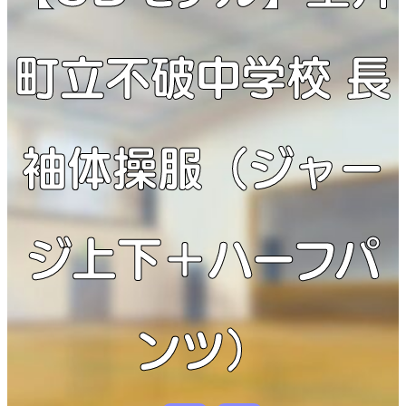
町立不破中学校 長
袖体操服（ジャー
ジ上下＋ハーフパ
ンツ）