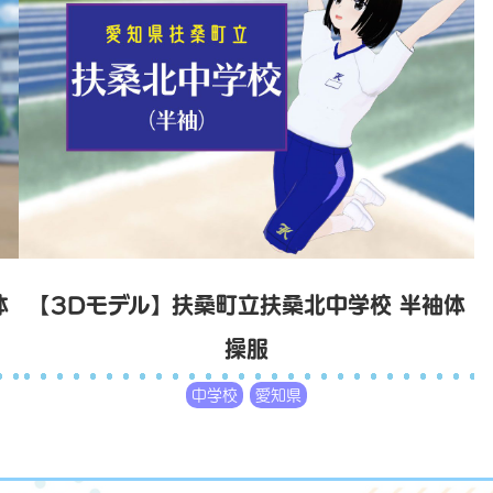
体
【3Dモデル】扶桑町立扶桑北中学校 半袖体
操服
中学校
愛知県