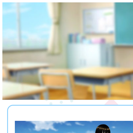
内
容
を
ス
キ
ッ
プ