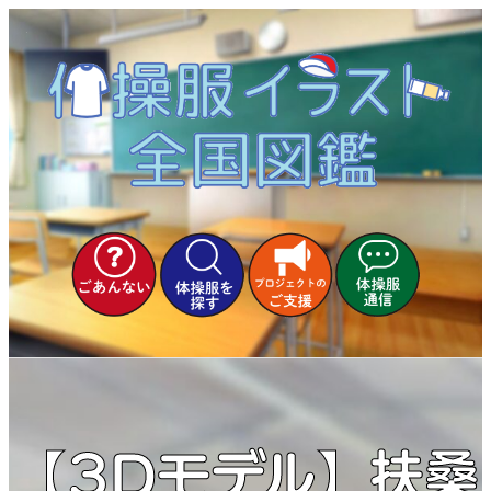
内
容
を
ス
キ
ッ
プ
【3Dモデル】扶桑