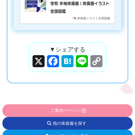
学校 半袖体操服 | 体操服イラスト
全国図鑑
体操服イラスト全国図鑑
▼シェアする
X
Facebook
Hatena
Line
Copy
Link
ご案内ページへ
他の体操服を探す