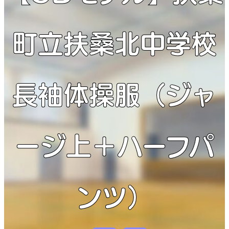
町立扶桑北中学校
長袖体操服（ジャ
ージ上＋ハーフパ
ンツ）