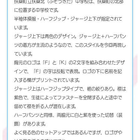
扶桑町立扶桑北（ふそうきた）中学校は、扶桑町の北部
に位置する中学校です。
半袖体操服・ハーフジップ・ジャージ上下が指定されて
います。
ジャージ上下は青色のデザイン。ジャージ上＋ハーフパン
ツの着方が主流のようなので、このスタイルを今回再現し
ています。
胸元のロゴは「F」と「K」の2文字を組み合わせたデザ
インで、「F」の字は反転で表現。ロゴの下に名前を記
入する欄がプリントされています。
ジャージ上はハーフジップタイプで、裾の絞りあり。襟は
紫色で、生徒によってファスナーを全閉する人と途中で
留めて襟を折る人が混在します。
ハーフパンツと同様、両脇元に白と紫を使った切替（装
飾）があります。
よく見る色のセットアップではあるんですが、ロゴがや