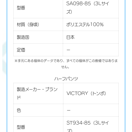
SA098-85（3Lサイ
型番
ズ）
材質（身頃）
ポリエステル100％
製造国
日本
定価
ー
※手元にある個体のデータであり、すべての個体がこの数値ではありま
せん。
ハーフパンツ
製造メーカー・ブラン
VICTORY（トンボ）
ド
色
ー
ST934-85（3Lサイ
型番
ズ）