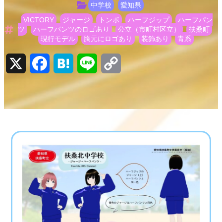
中学校
愛知県
VICTORY
ジャージ
トンボ
ハーフジップ
ハーフパン
ツ
ハーフパンツのロゴあり
公立（市町村区立）
扶桑町
現行モデル
胸元にロゴあり
装飾あり
青系
X
Facebook
Hatena
Line
Copy
Link