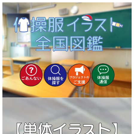
内
容
を
ス
キ
ッ
プ
【単体イラスト】