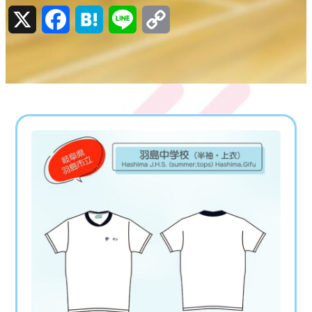
X
Facebook
Hatena
Line
Copy
Link