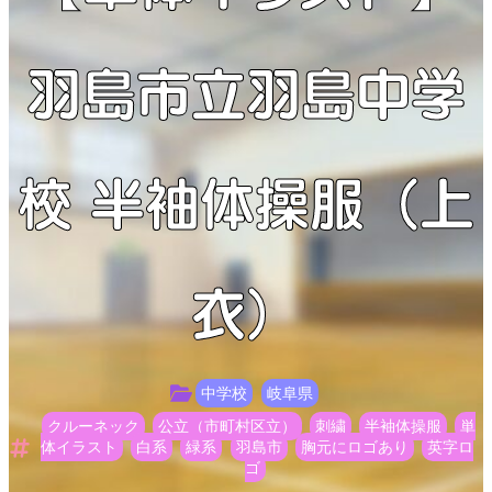
羽島市立羽島中学
校 半袖体操服（上
衣）
中学校
岐阜県
クルーネック
公立（市町村区立）
刺繍
半袖体操服
単
体イラスト
白系
緑系
羽島市
胸元にロゴあり
英字ロ
ゴ