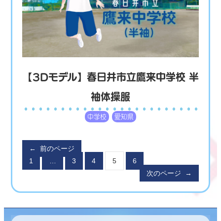
【3Dモデル】春日井市立鷹来中学校 半
袖体操服
中学校
愛知県
←
前のページ
1
…
3
4
5
6
次のページ
→