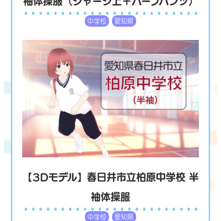
袖体操服（ジャージ上＋ハーフパンツ）
中学校
愛知県
【3Dモデル】春日井市立柏原中学校 半
袖体操服
中学校
愛知県