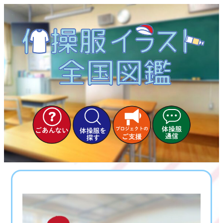
内
容
を
ス
キ
ッ
プ