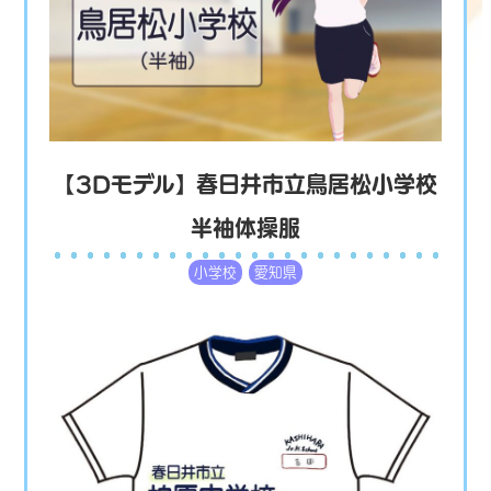
【3Dモデル】春日井市立鳥居松小学校
半袖体操服
小学校
愛知県