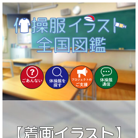
内
容
を
ス
キ
ッ
プ
【着画イラスト】