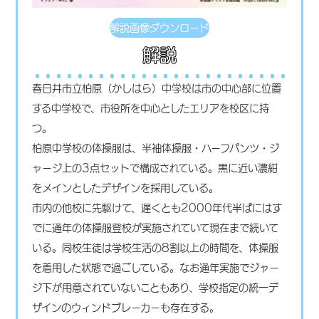
解説画像ダウンロード
解説
春日井市立柏原（かしはら）中学校は市の中心部に位置
する中学校で、市役所を中心としたエリアを校区に持
つ。
柏原中学校の体操服は、半袖体操服・ハーフパンツ・ジ
ャージ上の3点セットで構成されている。黒に近い濃紺
をメインとしたデザインを採用している。
市内の他校に先駆けて、遅くとも2000年代半ばにはす
でに通年の体操服登校が実施されていて現在まで続いて
いる。同校生徒は学校生活の8割以上の時間を、体操服
を着用した状態で過ごしている。なお通年実施でジャー
ジ下が用意されていないこともあり、学校指定の統一デ
ザインのウィンドブレーカーも存在する。