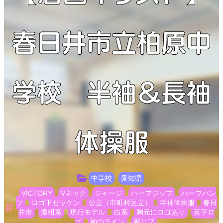
春日井市立柏原中
学校 半袖＆長袖
体操服
中学校
愛知県
VICTORY
Vネック
ジャージ
ハーフジップ
ハーフパン
ツ
ロゴ下ゼッケン
公立（市町村区立）
半袖体操服
春日
井市
濃紺系
現行モデル
白系
胸元にロゴあり
英字ロ
ゴ
袖のライン
裾リブ