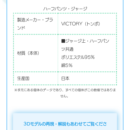
ハーフパンツ・ジャージ
製造メーカー・ブラ
VICTORY（トンボ）
ンド
■ジャージ上・ハーフパン
ツ共通
材質（本体）
ポリエステル95%
綿5％
生産国
日本
※手元にある個体のデータであり、すべての個体がこの数値ではありま
せん。
3Dモデルの再現・解説もあわせてご覧くださ