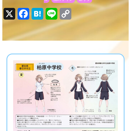
X
Facebook
Hatena
Line
Copy
Link